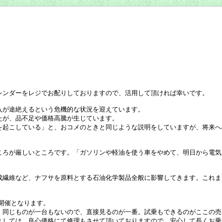
レンダーをレジでお配りしておりますので、活用して頂ければ幸いです。
入が途絶えるという危機的な状況を迎えています。
たが、品不足や価格高騰が生じています。
を起こしている」と、おコメのときと同じような説明をしていますが、将来へ
ころが厳しいところです。「ガソリンや軽油を使う車をやめて、明日から電気
成繊維など、ナフサを原料とする石油化学製品全般に影響してきます。これま
の開催となります。
、同じものが一台もないので、直接見るのが一番。試乗もできるのがここの売
ましては、良心価格にて修理もさせて頂いておりますので、安心して長くお乗