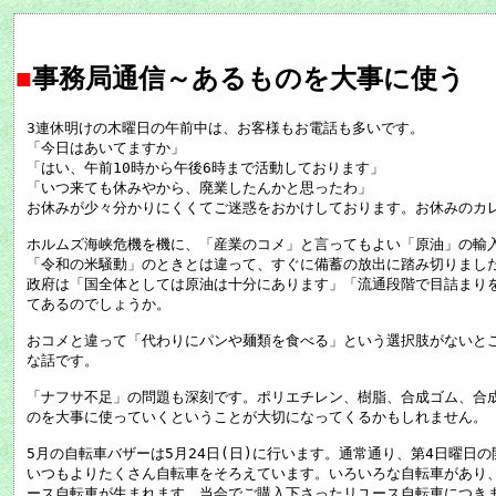
■
事務局通信～あるものを大事に使う
3連休明けの木曜日の午前中は、お客様もお電話も多いです。
「今日はあいてますか」
「はい、午前10時から午後6時まで活動しております」
「いつ来ても休みやから、廃業したんかと思ったわ」
お休みが少々分かりにくくてご迷惑をおかけしております。お休みのカ
ホルムズ海峡危機を機に、「産業のコメ」と言ってもよい「原油」の輸
「令和の米騒動」のときとは違って、すぐに備蓄の放出に踏み切りまし
政府は「国全体としては原油は十分にあります」「流通段階で目詰まり
てあるのでしょうか。
おコメと違って「代わりにパンや麺類を食べる」という選択肢がないと
な話です。
「ナフサ不足」の問題も深刻です。ポリエチレン、樹脂、合成ゴム、合
のを大事に使っていくということが大切になってくるかもしれません。
5月の自転車バザーは5月24日(日)に行います。通常通り、第4日曜日
いつもよりたくさん自転車をそろえています。いろいろな自転車があり
ース自転車が生まれます。当会でご購入下さったリユース自転車につき