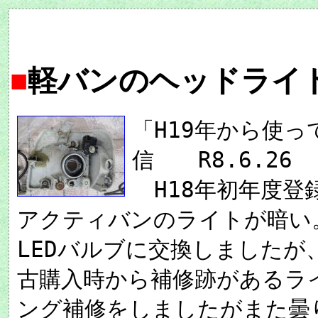
■
軽バンのヘッドライ
「H19年から使
信 R8.6.26
H18年初年度登録
アクティバンのライトが暗い
LEDバルブに交換しました
古購入時から補修跡があるラ
ング補修をしましたがまた曇